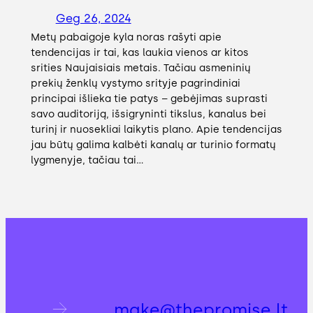
Geg 26, 2024
Metų pabaigoje kyla noras rašyti apie
tendencijas ir tai, kas laukia vienos ar kitos
srities Naujaisiais metais. Tačiau asmeninių
prekių ženklų vystymo srityje pagrindiniai
principai išlieka tie patys – gebėjimas suprasti
savo auditoriją, išsigryninti tikslus, kanalus bei
turinį ir nuosekliai laikytis plano. Apie tendencijas
jau būtų galima kalbėti kanalų ar turinio formatų
lygmenyje, tačiau tai…
make@thepromise.lt