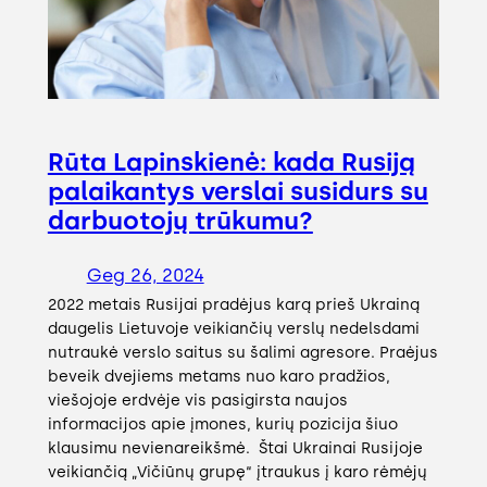
Rūta Lapinskienė: kada Rusiją
palaikantys verslai susidurs su
darbuotojų trūkumu?
Geg 26, 2024
2022 metais Rusijai pradėjus karą prieš Ukrainą
daugelis Lietuvoje veikiančių verslų nedelsdami
nutraukė verslo saitus su šalimi agresore. Praėjus
beveik dvejiems metams nuo karo pradžios,
viešojoje erdvėje vis pasigirsta naujos
informacijos apie įmones, kurių pozicija šiuo
klausimu nevienareikšmė. Štai Ukrainai Rusijoje
veikiančią „Vičiūnų grupę“ įtraukus į karo rėmėjų