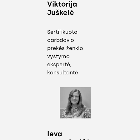
Viktorija
Juškelė
Sertifikuota
darbdavio
prekės ženklo
vystymo
ekspertė,
konsultantė
Ieva