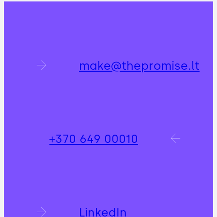
make@thepromise.lt
+370 649 00010
LinkedIn