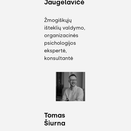
Jaugelavičė
Žmogiškųjų
išteklių valdymo,
organizacinės
psichologijos
ekspertė,
konsultantė
Tomas
Šiurna