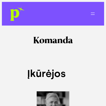
Eiti
prie
turinio
Komanda
Įkūrėjos